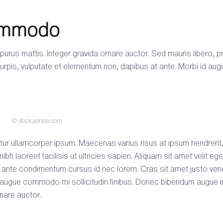
ommodo
purus mattis. Integer gravida ornare auctor. Sed mauris libero, p
turpis, vulputate et elementum non, dapibus at ante. Morbi id aug
© stock.adobe.com
itur ullamcorper ipsum. Maecenas varius risus at ipsum hendrerit
bh laoreet facilisis ut ultricies sapien. Aliquam sit amet velit eg
a ante condimentum cursus id nec lorem. Cras sit amet justo ven
 augue commodo mi sollicitudin finibus. Donec bibendum augue i
rnare auctor.