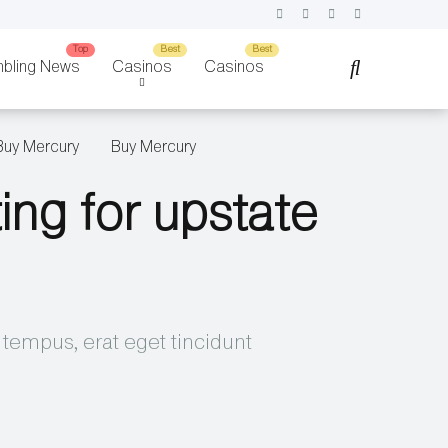
bling News
Casinos
Casinos
Buy Mercury
Buy Mercury
ng for upstate
 tempus, erat eget tincidunt