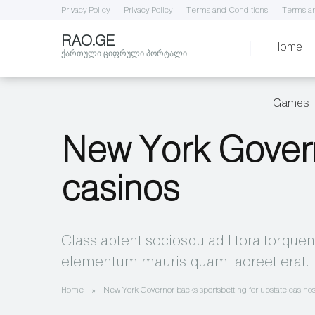
Privacy Policy
Privacy Policy
Terms and Conditions
Terms an
RAO.GE
Home
ქართული ციფრული პორტალი
Games
New York Govern
casinos
Class aptent sociosqu ad litora torquen
elementum mauris quam laoreet erat.
Home
»
New York Governor backs sportsbetting for upstate casino