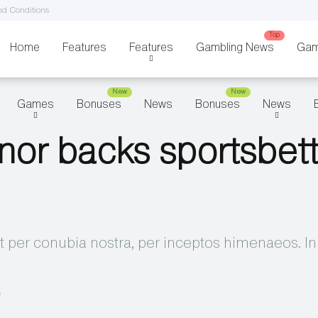
d Conditions
Home
Features
Features
Gambling News
Gam
Games
Bonuses
News
Bonuses
News
or backs sportsbetti
t per conubia nostra, per inceptos himenaeos. In
s