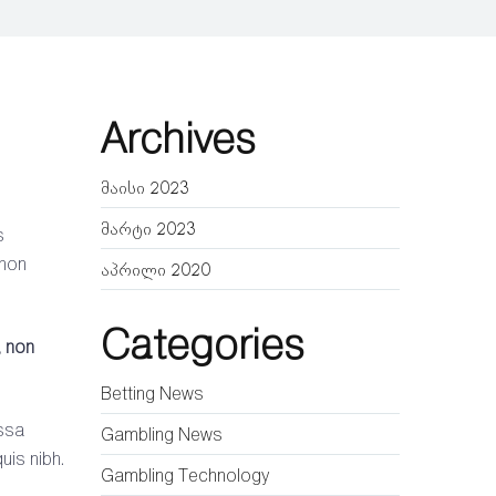
Archives
მაისი 2023
მარტი 2023
s
 non
აპრილი 2020
Categories
, non
Betting News
assa
Gambling News
quis nibh.
Gambling Technology