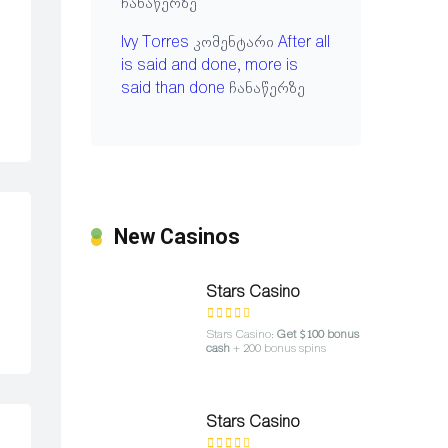
ჩანაწერზე
Ivy Torres
კომენტარი
After all
is said and done, more is
said than done
ჩანაწერზე
New Casinos
Stars Casino
Stars Casino:
Get $100 bonus
cash
+ 200 bonus spins
Stars Casino