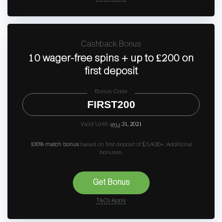
Cashback Bonus
10 wager-free spins + up to £200 on
first deposit
Bonus Code
FIRST200
Valid Until:
დეკ 31, 2021
100% match bonus
based on first deposit of £/$/€20+. Additional
bonuses.
Get Bonus
T&Cs Apply