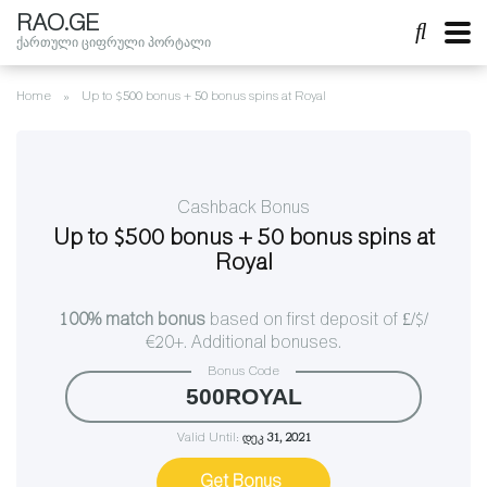
RAO.GE
ქართული ციფრული პორტალი
Home
»
Up to $500 bonus + 50 bonus spins at Royal
Cashback Bonus
Up to $500 bonus + 50 bonus spins at
Royal
100% match bonus
based on first deposit of £/$/
€20+. Additional bonuses.
Bonus Code
500ROYAL
Valid Until:
დეკ 31, 2021
Get Bonus