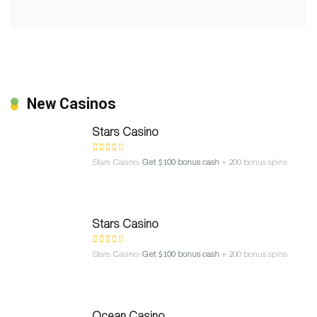
New Casinos
Stars Casino
Stars Casino:
Get $100 bonus cash
+ 200 bonus spins
Stars Casino
Stars Casino:
Get $100 bonus cash
+ 200 bonus spins
Ocean Casino