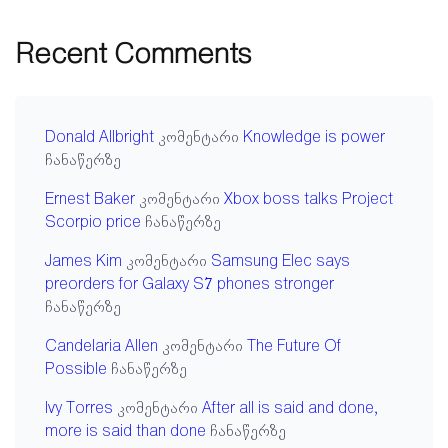
Recent Comments
Donald Allbright
კომენტარი
Knowledge is power
ჩანაწერზე
Ernest Baker
კომენტარი
Xbox boss talks Project
Scorpio price
ჩანაწერზე
James Kim
კომენტარი
Samsung Elec says
preorders for Galaxy S7 phones stronger
ჩანაწერზე
Candelaria Allen
კომენტარი
The Future Of
Possible
ჩანაწერზე
Ivy Torres
კომენტარი
After all is said and done,
more is said than done
ჩანაწერზე