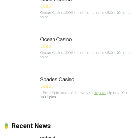
Ocean Casino: 200% match bonus up to $500 + 20 bonus
spins
Ocean Casino
Ocean Casino: 200% match bonus up to $500 + 20 bonus
spins
Spades Casino
1 Free Spin credited for every $1
deposit
. Up to $100 +
100 Spins
Recent News