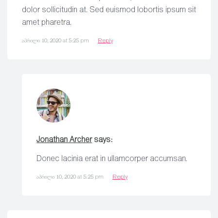
dolor sollicitudin at. Sed euismod lobortis ipsum sit
amet pharetra.
აპრილი 10, 2020 at 5:25 pm
Reply
Jonathan Archer
says:
Donec lacinia erat in ullamcorper accumsan.
აპრილი 10, 2020 at 5:25 pm
Reply