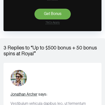
Get Bonus
T&Cs Apply
3 Replies to “Up to $500 bonus + 50 bonus
spins at Royal”
Jonathan Archer
says:
Vestibulum vehicula dapibus leo, ut fermentum