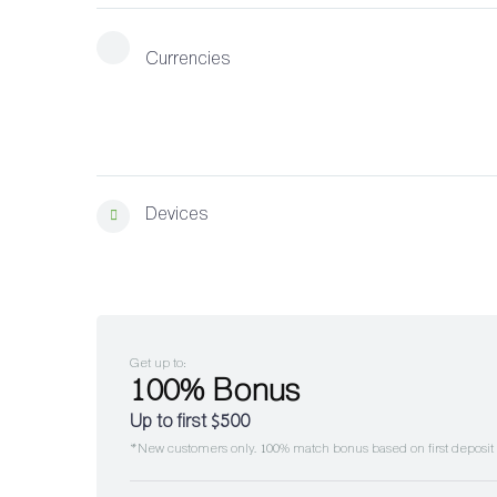
Currencies
Devices
Get up to:
100% Bonus
Up to first $500
*New customers only. 100% match bonus based on first deposit o