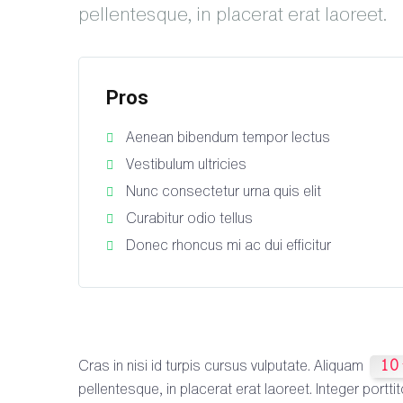
pellentesque, in placerat erat laoreet.
Pros
Aenean bibendum tempor lectus
Vestibulum ultricies
Nunc consectetur urna quis elit
Curabitur odio tellus
Donec rhoncus mi ac dui efficitur
10
Cras in nisi id turpis cursus vulputate. Aliquam
pellentesque, in placerat erat laoreet. Integer port