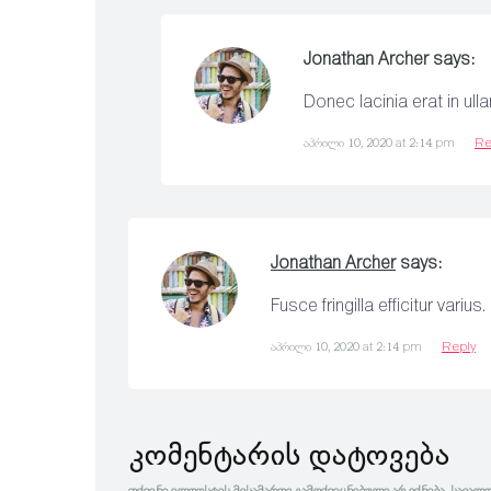
Jonathan Archer says:
Donec lacinia erat in u
აპრილი 10, 2020 at 2:14 pm
Re
Jonathan Archer
says:
Fusce fringilla efficitur vari
აპრილი 10, 2020 at 2:14 pm
Reply
კომენტარის დატოვება
თქვენი ელფოსტის მისამართი გამოქვეყნებული არ იქნება.
სავალდ