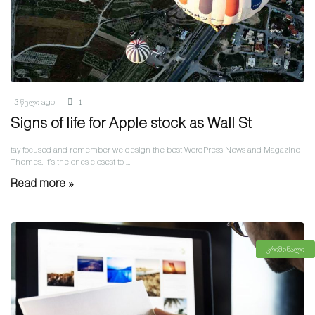
3 წელი ago
1
Signs of life for Apple stock as Wall St
tay focused and remember we design the best WordPress News and Magazine
Themes. It’s the ones closest to ...
Read more »
კრიმინალი