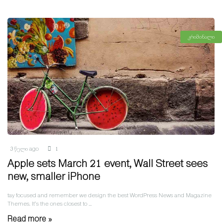
კრიმინალი
3 წელი ago
1
Apple sets March 21 event, Wall Street sees
new, smaller iPhone
tay focused and remember we design the best WordPress News and Magazine
Themes. It’s the ones closest to ...
Read more »