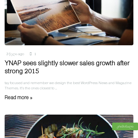
3 წელი ago
1
YNAP sees slightly slower sales growth after
strong 2015
tay focused and remember we design the best WordPress News and Magazine
Themes. It’s the ones closest to ...
Read more »
კრიმინალი