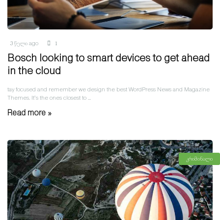
3 წელი ago
1
Bosch looking to smart devices to get ahead
in the cloud
tay focused and remember we design the best WordPress News and Magazine
Themes. It’s the ones closest to ...
Read more »
კრიმინალი