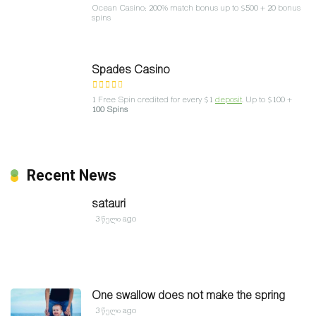
Ocean Casino: 200% match bonus up to $500 + 20 bonus
spins
Spades Casino
1 Free Spin credited for every $1
deposit
. Up to $100 +
100 Spins
Recent News
satauri
3 წელი ago
One swallow does not make the spring
3 წელი ago