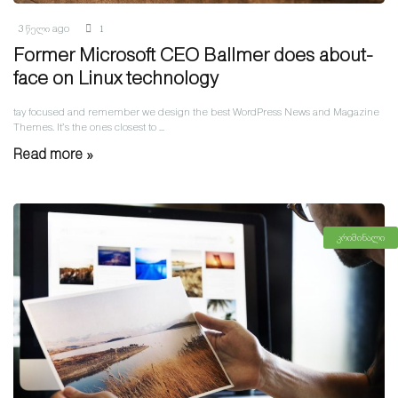
3 წელი ago
1
Former Microsoft CEO Ballmer does about-
face on Linux technology
tay focused and remember we design the best WordPress News and Magazine
Themes. It’s the ones closest to ...
Read more »
კრიმინალი