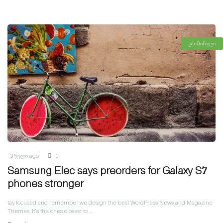
კრიმინალი
3 წელი ago
1
Samsung Elec says preorders for Galaxy S7
phones stronger
tay focused and remember we design the best WordPress News and Magazine
Themes. It’s the ones closest to ...