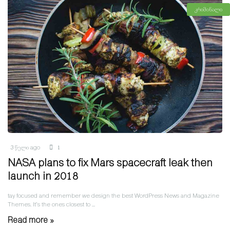
კრიმინალი
3 წელი ago
1
NASA plans to fix Mars spacecraft leak then
launch in 2018
tay focused and remember we design the best WordPress News and Magazine
Themes. It’s the ones closest to ...
Read more »