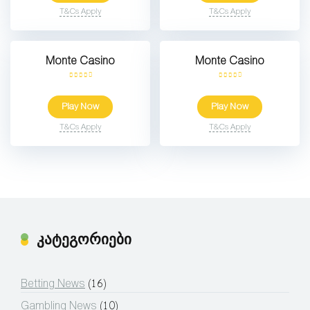
T&Cs Apply
T&Cs Apply
Monte Casino
Monte Casino
Play Now
Play Now
T&Cs Apply
T&Cs Apply
კატეგორიები
Betting News
(16)
Gambling News
(10)