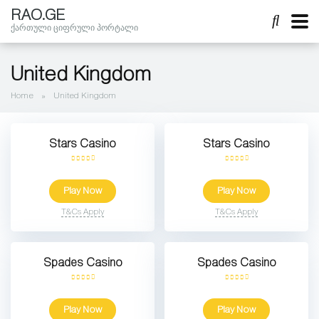
RAO.GE
ქართული ციფრული პორტალი
United Kingdom
Home
»
United Kingdom
Stars Casino
Stars Casino
Play Now
Play Now
T&Cs Apply
T&Cs Apply
Spades Casino
Spades Casino
Play Now
Play Now