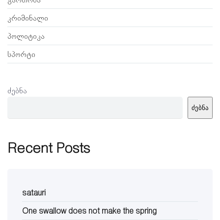
გართობა
კრიმინალი
პოლიტიკა
სპორტი
ძებნა
ძებნა
Recent Posts
satauri
One swallow does not make the spring