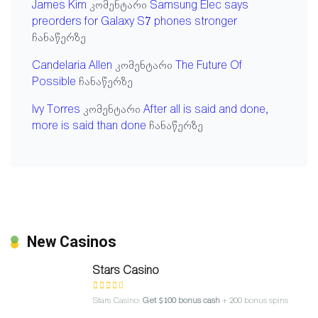
James Kim
კომენტარი
Samsung Elec says
preorders for Galaxy S7 phones stronger
ჩანაწერზე
Candelaria Allen
კომენტარი
The Future Of
Possible
ჩანაწერზე
Ivy Torres
კომენტარი
After all is said and done,
more is said than done
ჩანაწერზე
New Casinos
Stars Casino
Stars Casino:
Get $100 bonus cash
+ 200 bonus spins