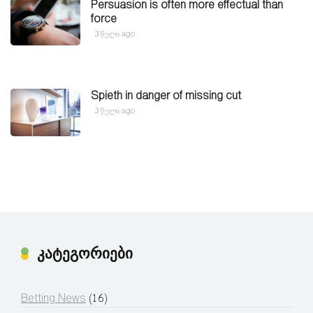
Persuasion is often more effectual than
force
3 წელი ago
Spieth in danger of missing cut
3 წელი ago
კატეგორიები
Betting News
(16)