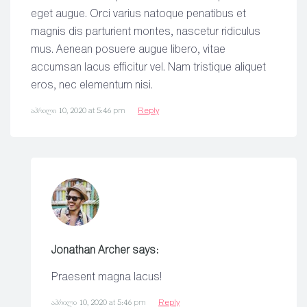
eget augue. Orci varius natoque penatibus et
magnis dis parturient montes, nascetur ridiculus
mus. Aenean posuere augue libero, vitae
accumsan lacus efficitur vel. Nam tristique aliquet
eros, nec elementum nisi.
აპრილი 10, 2020 at 5:46 pm
Reply
Jonathan Archer says:
Praesent magna lacus!
აპრილი 10, 2020 at 5:46 pm
Reply