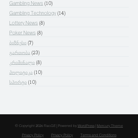
Gambling News
(10)
Gambling Technology
(14)
Lottery News
(8)
Poker News
(8)
ბიზნესი
(7)
გართობა
(23)
კრიმინალი
(8)
პოლიტიკა
(10)
სპორტი
(10)
© Copyright 2026 Rao.GE | Powered by
WordPress
|
Mercury Theme
Privacy Policy
Privacy Policy
Terms and Conditions