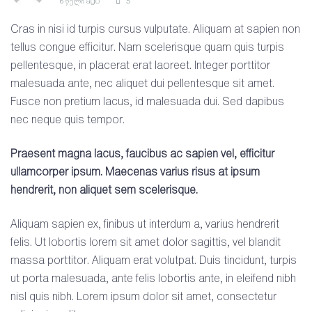
6 წელი ago
5
Cras in nisi id turpis cursus vulputate. Aliquam at sapien non
tellus congue efficitur. Nam scelerisque quam quis turpis
pellentesque, in placerat erat laoreet. Integer porttitor
malesuada ante, nec aliquet dui pellentesque sit amet.
Fusce non pretium lacus, id malesuada dui. Sed dapibus
nec neque quis tempor.
Praesent magna lacus, faucibus ac sapien vel, efficitur
ullamcorper ipsum. Maecenas varius risus at ipsum
hendrerit, non aliquet sem scelerisque.
Aliquam sapien ex, finibus ut interdum a, varius hendrerit
felis. Ut lobortis lorem sit amet dolor sagittis, vel blandit
massa porttitor. Aliquam erat volutpat. Duis tincidunt, turpis
ut porta malesuada, ante felis lobortis ante, in eleifend nibh
nisl quis nibh. Lorem ipsum dolor sit amet, consectetur