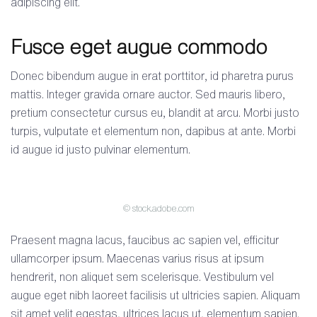
adipiscing elit.
Fusce eget augue commodo
Donec bibendum augue in erat porttitor, id pharetra purus
mattis. Integer gravida ornare auctor. Sed mauris libero,
pretium consectetur cursus eu, blandit at arcu. Morbi justo
turpis, vulputate et elementum non, dapibus at ante. Morbi
id augue id justo pulvinar elementum.
© stock.adobe.com
Praesent magna lacus, faucibus ac sapien vel, efficitur
ullamcorper ipsum. Maecenas varius risus at ipsum
hendrerit, non aliquet sem scelerisque. Vestibulum vel
augue eget nibh laoreet facilisis ut ultricies sapien. Aliquam
sit amet velit egestas, ultrices lacus ut, elementum sapien.