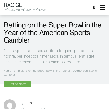
RAO.GE
ქართული ციფრული პორტალი
Betting on the Super Bowl in the
Year of the American Sports
Gambler
Class aptent sociosqu ad litora torquent per conubia
nostra, per inceptos himenaeos. In tempus, erat eget
tincidunt elementum mauris quam laoreet erat.
Home
»
Betting on the Super Bowl in the Year of the American Sports
Gambler
Betting News
by
admin