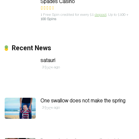
Spades Casino
1 Free Spin credited for every $1
deposit
. Up to $100 +
100 Spins
Recent News
satauri
3 წელი ago
One swallow does not make the spring
3 წელი ago