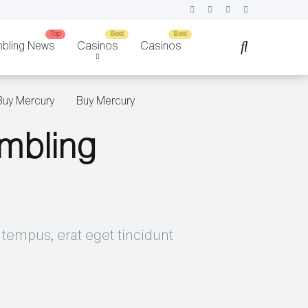
bling News
Casinos
Casinos
Buy Mercury
Buy Mercury
ambling
 tempus, erat eget tincidunt