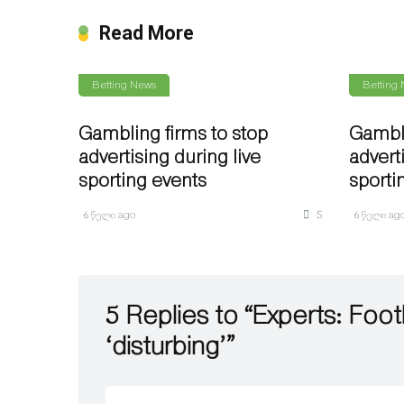
Read More
Betting News
Betting
Gambling firms to stop
Gambli
advertising during live
advert
sporting events
sporti
6 წელი ago
5
6 წელი ag
5 Replies to “Experts: Foot
‘disturbing’”