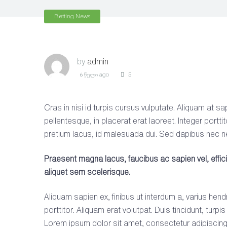
Betting News
by
admin
6 წელი ago
5
Cras in nisi id turpis cursus vulputate. Aliquam at s
pellentesque, in placerat erat laoreet. Integer port
pretium lacus, id malesuada dui. Sed dapibus nec 
Praesent magna lacus, faucibus ac sapien vel, effic
aliquet sem scelerisque.
Aliquam sapien ex, finibus ut interdum a, varius hendr
porttitor. Aliquam erat volutpat. Duis tincidunt, turpis
Lorem ipsum dolor sit amet, consectetur adipiscing 