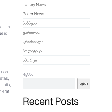
Lottery News
Poker News
ბიზნესი
retium
გართობა
ue id
კრიმინალი
პოლიტიკა
სპორტი
, non
ძებნა
estas,
ძებნა
enatis,
n erat
Recent Posts