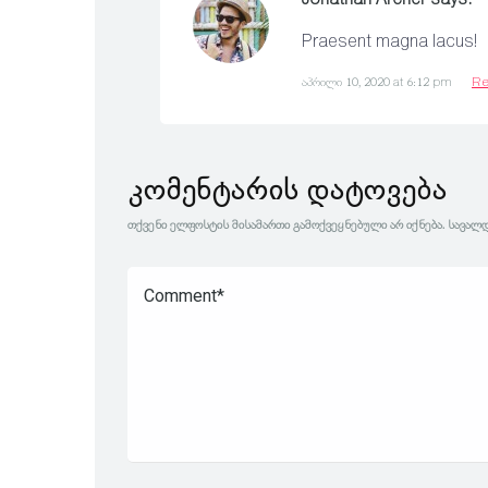
Praesent magna lacus!
აპრილი 10, 2020 at 6:12 pm
Re
კომენტარის დატოვება
თქვენი ელფოსტის მისამართი გამოქვეყნებული არ იქნება.
სავალდ