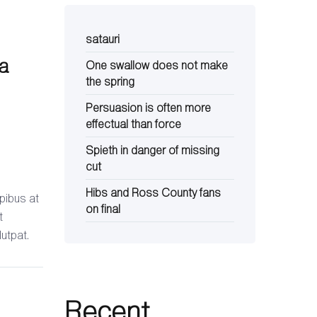
satauri
ia
One swallow does not make
the spring
Persuasion is often more
effectual than force
Spieth in danger of missing
cut
Hibs and Ross County fans
pibus at
on final
t
lutpat.
Recent