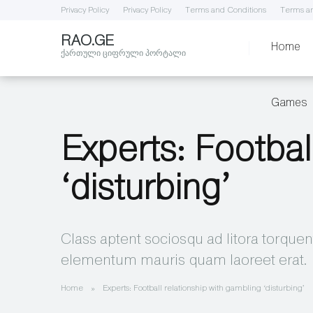
Privacy Policy
Privacy Policy
Terms and Conditions
Terms an
RAO.GE
Home
ქართული ციფრული პორტალი
Games
Experts: Footbal
‘disturbing’
Class aptent sociosqu ad litora torquen
elementum mauris quam laoreet erat.
Home
»
Experts: Football relationship with gambling ‘disturbing’