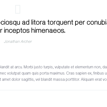
ociosqu ad litora torquent per conub
er inceptos himenaeos.
Jonathan Archer
andit at arcu. Morbi justo turpis, vulputate et elementum non, da
onec volutpat quam quis porta maximus. Cras sapien ex, finibus u
it amet dolor sagittis, vel blandit massa porttitor. Aliquam erat vo