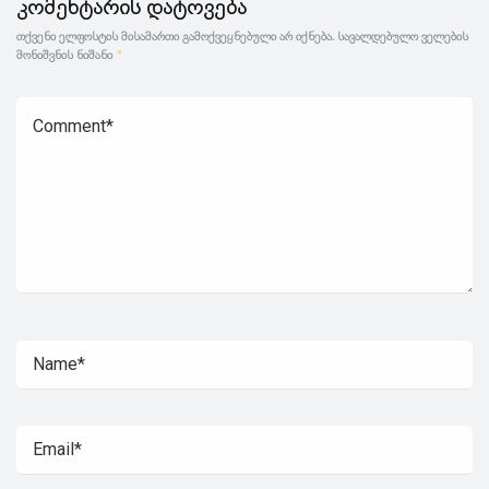
კომენტარის დატოვება
თქვენი ელფოსტის მისამართი გამოქვეყნებული არ იქნება.
სავალდებულო ველების
მონიშვნის ნიშანი
*