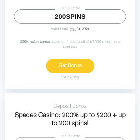
Bonus Code
200SPINS
Valid Until:
დეკ 31, 2021
100% match bonus
based on first deposit of £/$/€20+. Additional
bonuses.
Get Bonus
T&Cs Apply
Deposit Bonus
Spades Casino: 200% up to $200 + up
to 200 spins!
Bonus Code