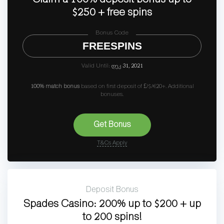
$250 + free spins
Bonus Code
FREESPINS
Valid Until:
დეკ 31, 2021
100% match bonus
based on first deposit of £/$/€20+. Additional
bonuses.
Get Bonus
T&Cs Apply
Deposit Bonus
Spades Casino: 200% up to $200 + up
to 200 spins!