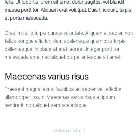
felis. Ut lobortis lorem sit amet dolor sagittis, vel blandit
massa porttitor. Aliquam erat volutpat. Duis tincidunt, turpis
ut porta malesuada.
Cras in nisi id turpis cursus vulputate. Aliquam at sapien non
tellus congue efficitur. Nam scelerisque quam quis turpis
pellentesque, in placerat erat laoreet. Integer porttitor
malesuada ante, nec aliquet dui pellentesque sit amet.
Maecenas varius risus
Praesent magna lacus, faucibus ac sapien vel, efficitur
ullamcorper ipsum. Maecenas varius risus at ipsum
hendrerit, non aliquet sem scelerisque.
© stock.adobe.com