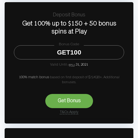
Deposit Bonus
Get 100% up to $150 + 50 bonus
spins at Play
Bonus Code
GET100
Valid Until:
დეკ 31, 2021
100% match bonus
based on first deposit of £/$/€20+. Additional
bonuses.
Get Bonus
T&Cs Apply