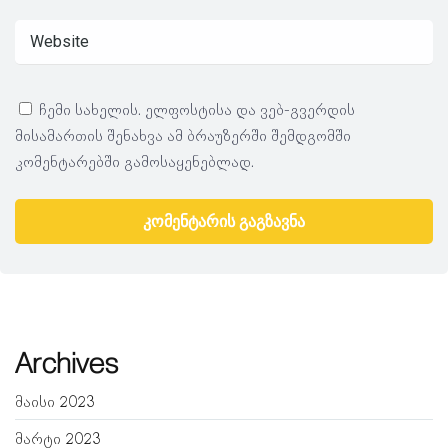
ჩემი სახელის. ელფოსტისა და ვებ-გვერდის
მისამართის შენახვა ამ ბრაუზერში შემდგომში
კომენტარებში გამოსაყენებლად.
Archives
მაისი 2023
მარტი 2023