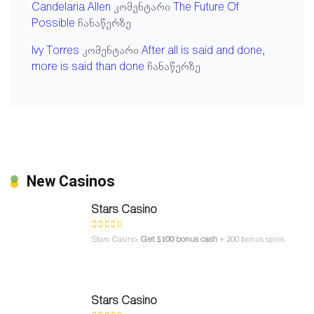
Candelaria Allen
კომენტარი
The Future Of
Possible
ჩანაწერზე
Ivy Torres
კომენტარი
After all is said and done,
more is said than done
ჩანაწერზე
New Casinos
Stars Casino
Stars Casino:
Get $100 bonus cash
+ 200 bonus spins
Stars Casino