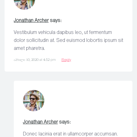
Jonathan Archer
says:
Vestibulum vehicula dapibus leo, ut fermentum
dolor sollicitudin at. Sed euismod lobortis ipsum sit
amet pharetra.
აპრილი 10, 2020 at 4:52 pm
Reply
Jonathan Archer
says:
Donec lacinia erat in ullamcorper accumsan.