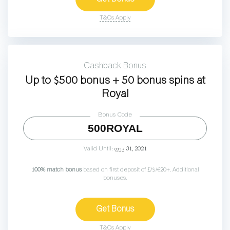
T&Cs Apply
Cashback Bonus
Up to $500 bonus + 50 bonus spins at
Royal
Bonus Code
500ROYAL
Valid Until:
დეკ 31, 2021
100% match bonus
based on first deposit of £/$/€20+. Additional
bonuses.
Get Bonus
T&Cs Apply