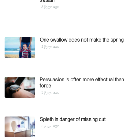
satauri
3 წელი ago
One swallow does not make the spring
3 წელი ago
Persuasion is often more effectual than
force
3 წელი ago
Spieth in danger of missing cut
3 წელი ago