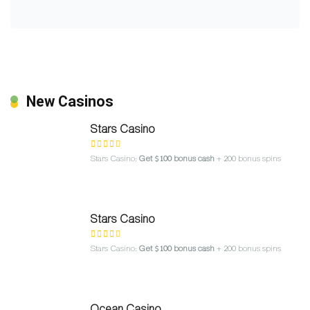
New Casinos
Stars Casino
Stars Casino:
Get $100 bonus cash
+ 200 bonus spins
Stars Casino
Stars Casino:
Get $100 bonus cash
+ 200 bonus spins
Ocean Casino