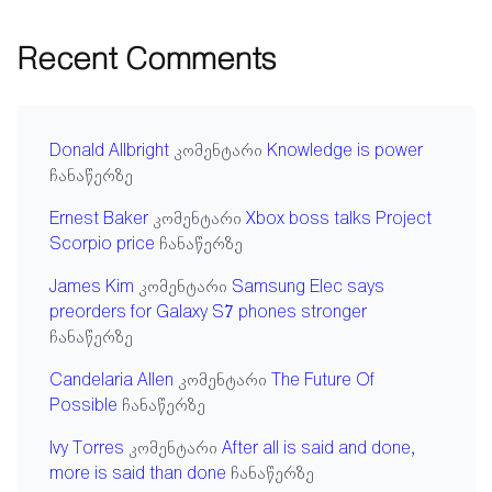
Recent Comments
Donald Allbright
კომენტარი
Knowledge is power
ჩანაწერზე
Ernest Baker
კომენტარი
Xbox boss talks Project
Scorpio price
ჩანაწერზე
James Kim
კომენტარი
Samsung Elec says
preorders for Galaxy S7 phones stronger
ჩანაწერზე
Candelaria Allen
კომენტარი
The Future Of
Possible
ჩანაწერზე
Ivy Torres
კომენტარი
After all is said and done,
more is said than done
ჩანაწერზე