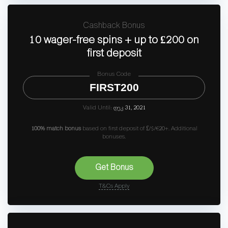
Cashback Bonus
10 wager-free spins + up to £200 on
first deposit
Bonus Code
FIRST200
Valid Until:
დეკ 31, 2021
100% match bonus
based on first deposit of £/$/€20+. Additional
bonuses.
Get Bonus
T&Cs Apply