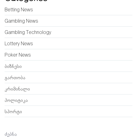
Betting News
Gambling News
Gambling Technology
Lottery News
Poker News
ბიზნესი
გართობა
კრიმინალი
პოლიტიკა
სპორტი
ძებნა