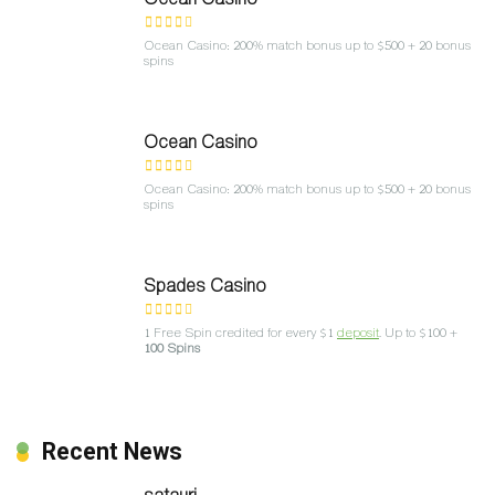
Ocean Casino: 200% match bonus up to $500 + 20 bonus
spins
Ocean Casino
Ocean Casino: 200% match bonus up to $500 + 20 bonus
spins
Spades Casino
1 Free Spin credited for every $1
deposit
. Up to $100 +
100 Spins
Recent News