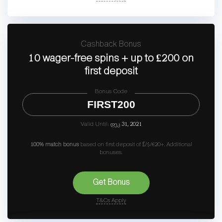
Cashback Bonus
10 wager-free spins + up to £200 on
first deposit
Bonus Code
FIRST200
Valid Until:
დეკ 31, 2021
100% match bonus
based on first deposit of £/$/€20+. Additional
bonuses.
Get Bonus
T&Cs Apply