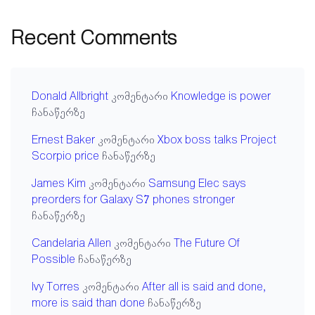
Recent Comments
Donald Allbright
კომენტარი
Knowledge is power
ჩანაწერზე
Ernest Baker
კომენტარი
Xbox boss talks Project
Scorpio price
ჩანაწერზე
James Kim
კომენტარი
Samsung Elec says
preorders for Galaxy S7 phones stronger
ჩანაწერზე
Candelaria Allen
კომენტარი
The Future Of
Possible
ჩანაწერზე
Ivy Torres
კომენტარი
After all is said and done,
more is said than done
ჩანაწერზე