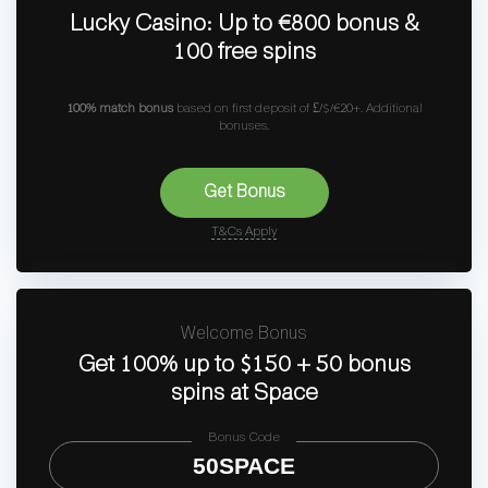
Lucky Casino: Up to €800 bonus &
100 free spins
100% match bonus
based on first deposit of £/$/€20+. Additional
bonuses.
Get Bonus
T&Cs Apply
Welcome Bonus
Get 100% up to $150 + 50 bonus
spins at Space
Bonus Code
50SPACE