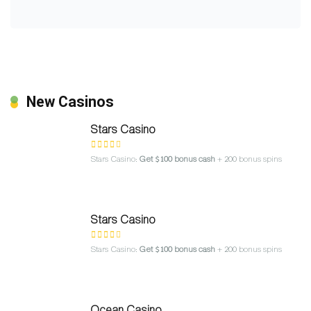
New Casinos
Stars Casino
Stars Casino:
Get $100 bonus cash
+ 200 bonus spins
Stars Casino
Stars Casino:
Get $100 bonus cash
+ 200 bonus spins
Ocean Casino