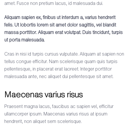
amet. Fusce non pretium lacus, id malesuada dui.
Aliquam sapien ex, finibus ut interdum a, varius hendrerit
felis. Ut lobortis lorem sit amet dolor sagittis, vel blandit
massa porttitor. Aliquam erat volutpat. Duis tincidunt, turpis
ut porta malesuada.
Cras in nisi id turpis cursus vulputate. Aliquam at sapien non
tellus congue efficitur. Nam scelerisque quam quis turpis
pellentesque, in placerat erat laoreet. Integer porttitor
malesuada ante, nec aliquet dui pellentesque sit amet.
Maecenas varius risus
Praesent magna lacus, faucibus ac sapien vel, efficitur
ullamcorper ipsum. Maecenas varius risus at ipsum
hendrerit, non aliquet sem scelerisque.