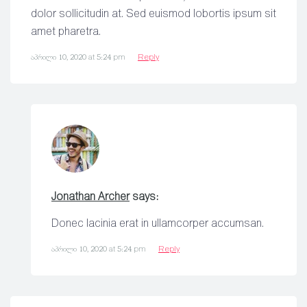
dolor sollicitudin at. Sed euismod lobortis ipsum sit
amet pharetra.
აპრილი 10, 2020 at 5:24 pm
Reply
Jonathan Archer
says:
Donec lacinia erat in ullamcorper accumsan.
აპრილი 10, 2020 at 5:24 pm
Reply