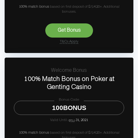
100% match bonus
based on first deposit of £/$/€20+. Additional
bonuses.
Get Bonus
T&Cs Apply
Welcome Bonus
100% Match Bonus on Poker at
Genting Casino
Bonus Code
100BONUS
Valid Until:
დეკ 31, 2021
100% match bonus
based on first deposit of £/$/€20+. Additional
bonuses.