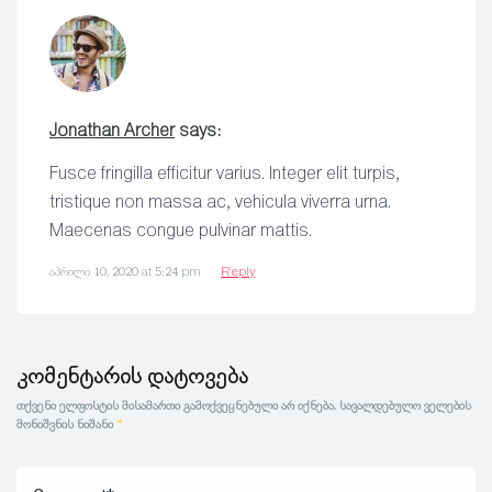
Jonathan Archer
says:
Fusce fringilla efficitur varius. Integer elit turpis,
tristique non massa ac, vehicula viverra urna.
Maecenas congue pulvinar mattis.
აპრილი 10, 2020 at 5:24 pm
Reply
კომენტარის დატოვება
თქვენი ელფოსტის მისამართი გამოქვეყნებული არ იქნება.
სავალდებულო ველების
მონიშვნის ნიშანი
*