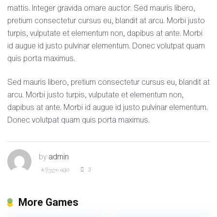
mattis. Integer gravida ornare auctor. Sed mauris libero,
pretium consectetur cursus eu, blandit at arcu. Morbi justo
turpis, vulputate et elementum non, dapibus at ante. Morbi
id augue id justo pulvinar elementum. Donec volutpat quam
quis porta maximus.
Sed mauris libero, pretium consectetur cursus eu, blandit at
arcu. Morbi justo turpis, vulputate et elementum non,
dapibus at ante. Morbi id augue id justo pulvinar elementum.
Donec volutpat quam quis porta maximus.
by
admin
6 წელი ago
3
More Games