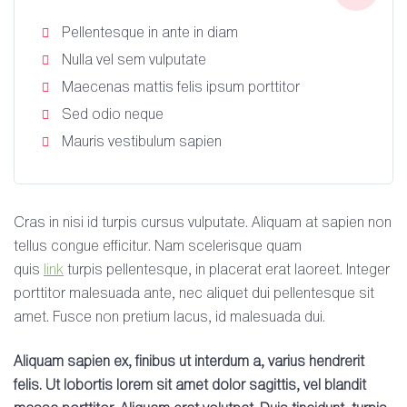
Pellentesque in ante in diam
Nulla vel sem vulputate
Maecenas mattis felis ipsum porttitor
Sed odio neque
Mauris vestibulum sapien
Cras in nisi id turpis cursus vulputate. Aliquam at sapien non
tellus congue efficitur. Nam scelerisque quam
quis
link
turpis pellentesque, in placerat erat laoreet. Integer
porttitor malesuada ante, nec aliquet dui pellentesque sit
amet. Fusce non pretium lacus, id malesuada dui.
Aliquam sapien ex, finibus ut interdum a, varius hendrerit
felis. Ut lobortis lorem sit amet dolor sagittis, vel blandit