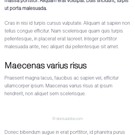
massa porttitor. Aliquam erat volutpat. Duis tincidunt, turpis
ut porta malesuada.
Cras in nisi id turpis cursus vulputate. Aliquam at sapien non
tellus congue efficitur. Nam scelerisque quam quis turpis
pellentesque, in placerat erat laoreet. Integer porttitor
malesuada ante, nec aliquet dui pellentesque sit amet.
Maecenas varius risus
Praesent magna lacus, faucibus ac sapien vel, efficitur
ullamcorper ipsum. Maecenas varius risus at ipsum
hendrerit, non aliquet sem scelerisque.
© stock.adobe.com
Donec bibendum augue in erat porttitor, id pharetra purus