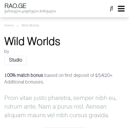
RAO.GE
ქართული ციფრული პორტალი
Home
»
Wild Worlds
Wild Worlds
by
Studio
100% match bonus
based on first deposit of £/$/€20+.
Additional bonuses.
Proin vitae justo pharetra, semper nibh eu,
rutrum ante. Nam a purus nisl. Aenean
aliquam mauris vel nibh cursus gravida.