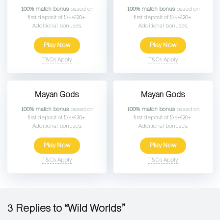
100% match bonus
based on
100% match bonus
based on
first deposit of £/$/€20+.
first deposit of £/$/€20+.
Additional bonuses.
Additional bonuses.
Play Now
Play Now
T&Cs Apply
T&Cs Apply
Mayan Gods
Mayan Gods
100% match bonus
based on
100% match bonus
based on
first deposit of £/$/€20+.
first deposit of £/$/€20+.
Additional bonuses.
Additional bonuses.
Play Now
Play Now
T&Cs Apply
T&Cs Apply
3 Replies to “Wild Worlds”