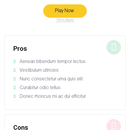
Play Now
T&Cs Apply
Pros
Aenean bibendum tempor lectus
Vestibulum ultricies
Nunc consectetur urna quis elit
Curabitur odio tellus
Donec rhoncus mi ac dui efficitur
Cons